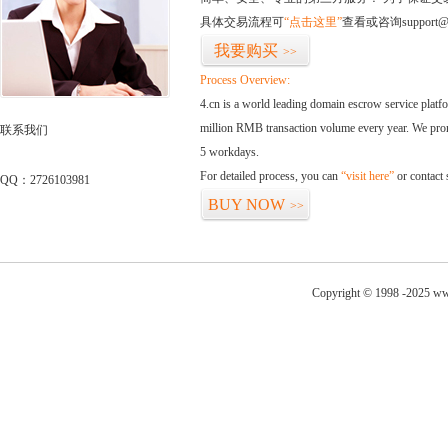
具体交易流程可
“点击这里”
查看或咨询support@
我要购买
>>
Process Overview:
4.cn is a world leading domain escrow service plat
million RMB transaction volume every year. We promi
联系我们
5 workdays.
For detailed process, you can
“visit here”
or contact
QQ：2726103981
BUY NOW
>>
Copyright © 1998 -2025 ww