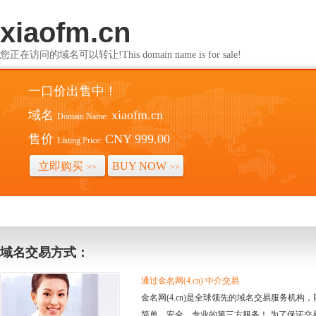
xiaofm.cn
您正在访问的域名可以转让!This domain name is for sale!
一口价出售中！
域名
xiaofm.cn
Domain Name:
售价
CNY 999.00
Listing Price:
立即购买
BUY NOW
>>
>>
域名交易方式：
通过金名网(4.cn) 中介交易
金名网(4.cn)是全球领先的域名交易服务机
简单、安全、专业的第三方服务！ 为了保证交